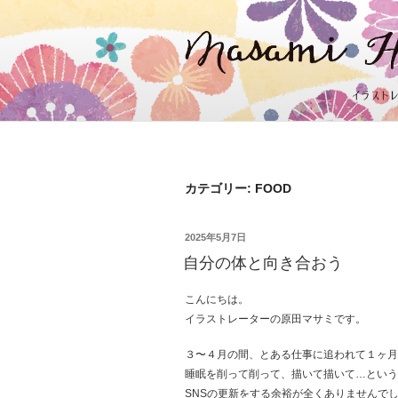
コ
ン
テ
ン
ツ
へ
ス
キ
ッ
プ
カテゴリー: FOOD
投
2025年5月7日
稿
自分の体と向き合おう
日:
こんにちは。
イラストレーターの原田マサミです。
３〜４月の間、とある仕事に追われて１ヶ月
睡眠を削って削って、描いて描いて…という
SNSの更新をする余裕が全くありませんでした