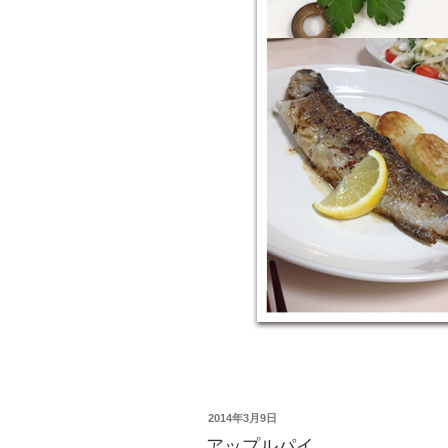
投
2014年3月9日
稿
アップルパイ