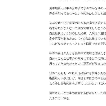
更年期真っ只中のお年頃ですのでかなりのハ
寿命を削ってるな〜というのをひしひしと感
そんな時SNSで同業の方が脳梗塞で入院す
右手が動かなくなって病院で検査したところ
自覚症状にすぐ対応した結果、入院は１週間
多少麻痺があるみたいですが絵は描けている
リハビリ次第でもっともっと回復できる見込
私の両親は２人とも脳卒中で現在ほぼ寝たき
自分もこんな仕事のやり方してると二の舞に
思っていた矢先だったので正直ビビりました…(
親のこともあって最近は終活にも興味がある
断捨離も大事だけど、最後まで自分の体と頭
もう少し自分の体を大事にしないといけない
最近さらっと仕事の紹介するばかりだったの
たまには日常を。