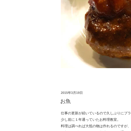
投
2015年3月19日
稿
お魚
日:
仕事の更新が続いているので久しぶりにプラ
少し前に１年通っていたお料理教室。
料理は調べれば大抵の物は作れるのですが、