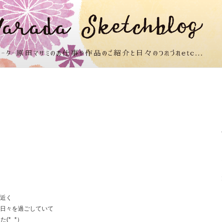
近く
日々を過ごしていて
(*_*）