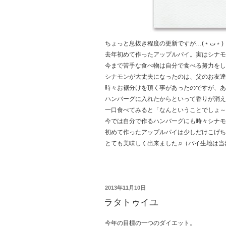
ちょっと息抜き程度の更新ですが…(﹡ت﹡)
去年初めて作ったアップルパイ。実はシナモ
今まで苦手な食べ物は自分で食べる努力をし
シナモンが大丈夫になったのは、父のお友達
時々お裾分けを頂く事があったのですが、あ
ハンバーグに入れたからといって香りが消え
今では自分で作るハンバーグにも時々シナモ
初めて作ったアップルパイは少しだけこげち
とても美味しく出来ました♫（パイ生地は当
投
2013年11月10日
稿
ラタトゥイユ
日:
今年の目標の一つのダイエット。