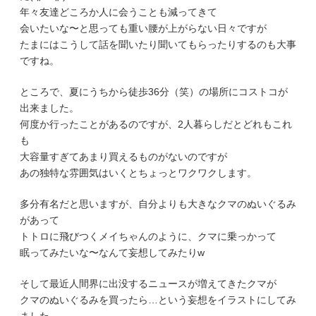
年々友達どころか人に会うことも減ってきて
会いたいな〜と思っても重い腰が上がらない日々ですが
たまにはこうして話を聞いたり聞いてもらったりするのも大事
ですね。
ところで、夏にうちから徒歩36分（笑）の場所にコストコが
出来ました。
何度か行ったことがあるのですが、2人暮らしだとどれもこれ
も
大容量すぎてあまり買えるものがないのですが
あの独特な雰囲気はいくとちょっとワクワクします。
多分有名だと思いますが、自分よりも大きなクマのぬいぐるみ
があって
トトロに飛びつくメイちゃんのように、クマに乗っかって
眠ってみたいな〜なんて妄想してみたりw
そして最近人間界に出没するニュースが増えてきたクマが
クマのぬいぐるみを買ったら…という妄想をイラストにしてみ
ました。