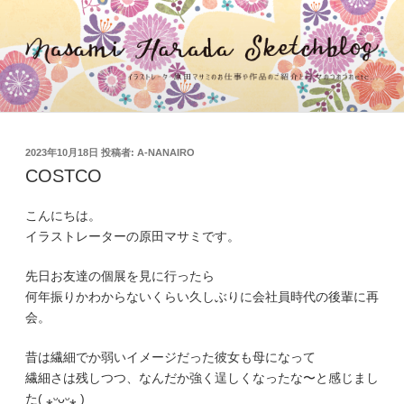
コ
ン
テ
ン
ツ
へ
ス
投
2023年10月18日
投稿者:
A-NANAIRO
キ
稿
COSTCO
ッ
日:
プ
こんにちは。
イラストレーターの原田マサミです。
先日お友達の個展を見に行ったら
何年振りかわからないくらい久しぶりに会社員時代の後輩に再
会。
昔は繊細でか弱いイメージだった彼女も母になって
繊細さは残しつつ、なんだか強く逞しくなったな〜と感じまし
た( ⁎ᵕᴗᵕ⁎ )